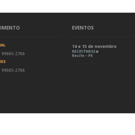
DIMENTO
EVENTOS
IAL
14 e 15 de novembro
RECIFITNESS🔥
) 99665-2766
Recife – PE
ÕES
) 99665-2766