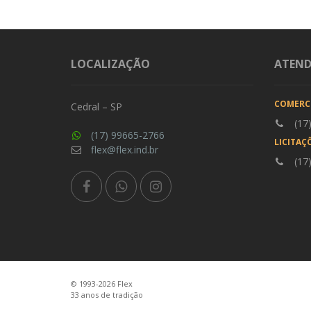
LOCALIZAÇÃO
ATEN
COMERC
Cedral – SP
(17
(17) 99665-2766
LICITAÇ
flex@flex.ind.br
(17
© 1993-2026 Flex
33 anos de tradição