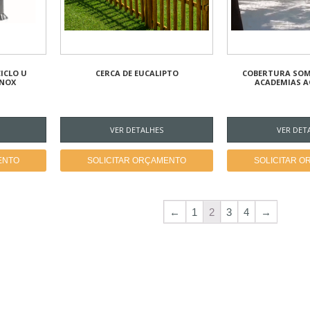
CICLO U
CERCA DE EUCALIPTO
COBERTURA SOM
INOX
ACADEMIAS A
VER DETALHES
VER DET
ENTO
SOLICITAR ORÇAMENTO
SOLICITAR 
←
1
2
3
4
→