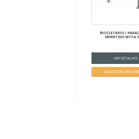
BICICLETARIO / PARA
INVERTIDO M17-A 
VER DETALHES
SOLICITAR ORÇAM