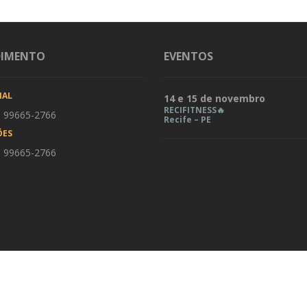
DIMENTO
EVENTOS
IAL
14 e 15 de novembro
RECIFITNESS🔥
) 99665-2766
Recife – PE
ÕES
) 99665-2766