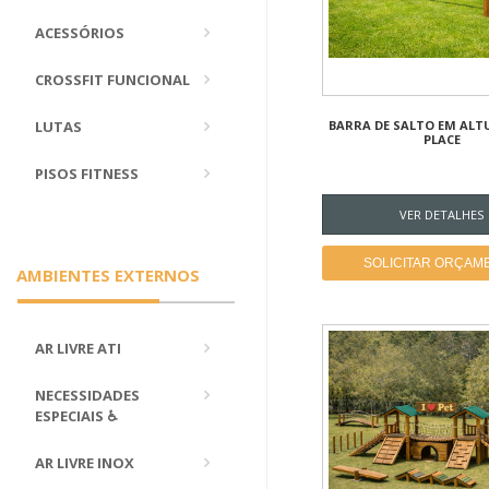
ACESSÓRIOS
CROSSFIT FUNCIONAL
LUTAS
BARRA DE SALTO EM ALT
PLACE
PISOS FITNESS
VER DETALHES
SOLICITAR ORÇAM
AMBIENTES EXTERNOS
AR LIVRE ATI
NECESSIDADES
ESPECIAIS ♿
AR LIVRE INOX