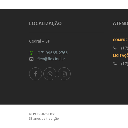
LOCALIZAÇÃO
ATEN
COMERC
Cedral – SP
(17
(17) 99665-2766
LICITAÇ
flex@flex.ind.br
(17
© 1993-2026 Flex
33 anos de tradição