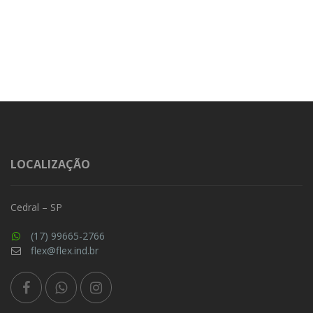
LOCALIZAÇÃO
Cedral – SP
(17) 99665-2766
flex@flex.ind.br