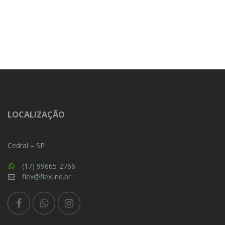
LOCALIZAÇÃO
Cedral – SP
(17) 99665-2766
flex@flex.ind.br