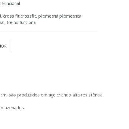
t Funcional
l
,
cross fit crossfit
,
pliometria pliometrica
nal
,
treino funcional
IOR
m, são produzidos em aço criando alta resistência
armazenados.