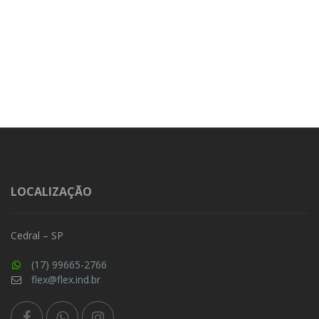
LOCALIZAÇÃO
Cedral – SP
(17) 99665-2766
flex@flex.ind.br