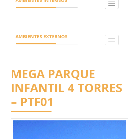
Toggle
navigation
AMBIENTES EXTERNOS
Toggle
navigation
MEGA PARQUE
INFANTIL 4 TORRES
– PTF01