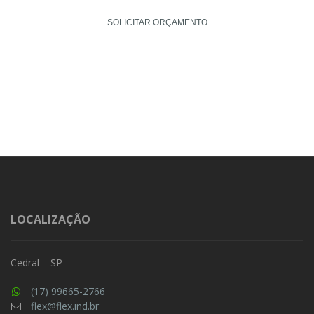
SOLICITAR ORÇAMENTO
LOCALIZAÇÃO
Cedral – SP
(17) 99665-2766
flex@flex.ind.br