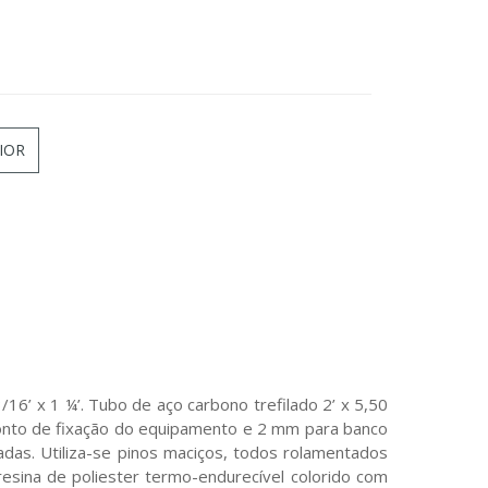
IOR
16’ x 1 ¼’. Tubo de aço carbono trefilado 2’ x 5,50
nto de fixação do equipamento e 2 mm para banco
. Utiliza-se pinos maciços, todos rolamentados
 resina de poliester termo-endurecível colorido com