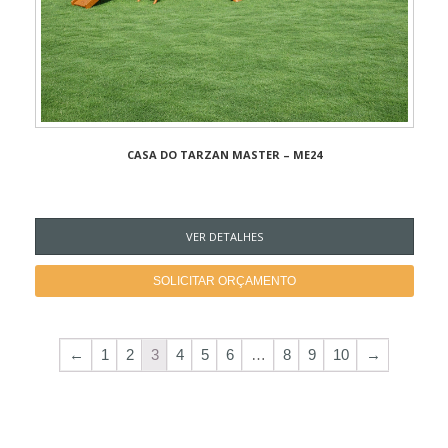
CASA DO TARZAN MASTER – ME24
VER DETALHES
SOLICITAR ORÇAMENTO
←
1
2
3
4
5
6
…
8
9
10
→