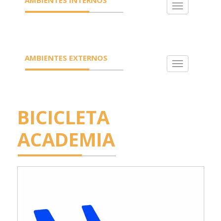
Toggle
navigation
AMBIENTES EXTERNOS
Toggle
navigation
BICICLETA
ACADEMIA