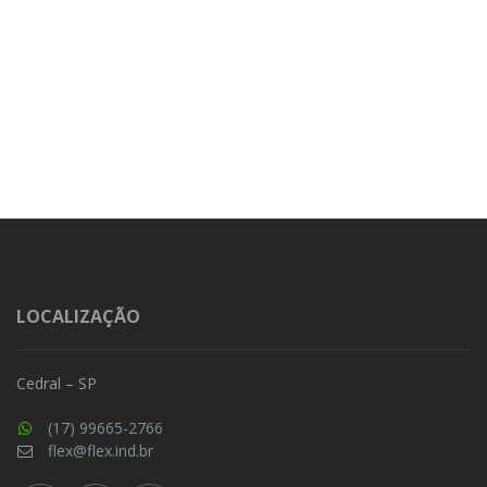
LOCALIZAÇÃO
Cedral – SP
(17) 99665-2766
flex@flex.ind.br