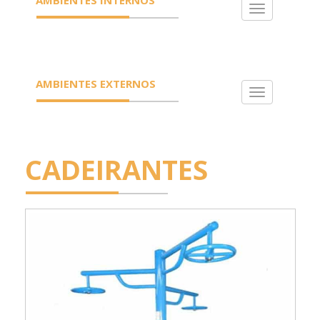
Toggle
navigation
AMBIENTES EXTERNOS
Toggle
navigation
CADEIRANTES