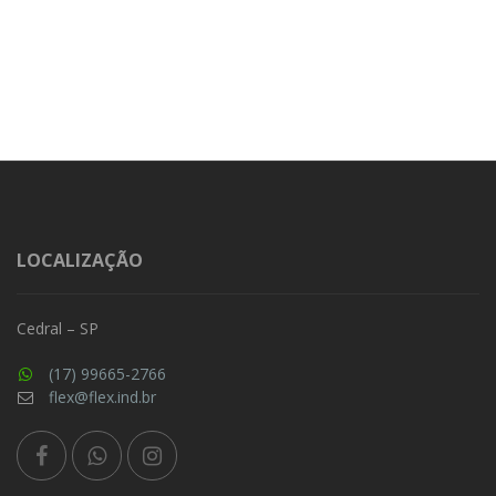
LOCALIZAÇÃO
Cedral – SP
(17) 99665-2766
flex@flex.ind.br