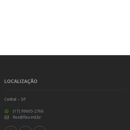
LOCALIZAÇÃO
Cedral – SP
(17) 99665-2766
flex@flex.ind.br