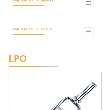
Toggle
navigation
AMBIENTES EXTERNOS
Toggle
navigation
LPO