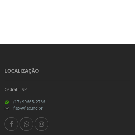
LOCALIZAÇÃO
Cedral – SP
(17) 99665-2766
flex@flex.ind.br