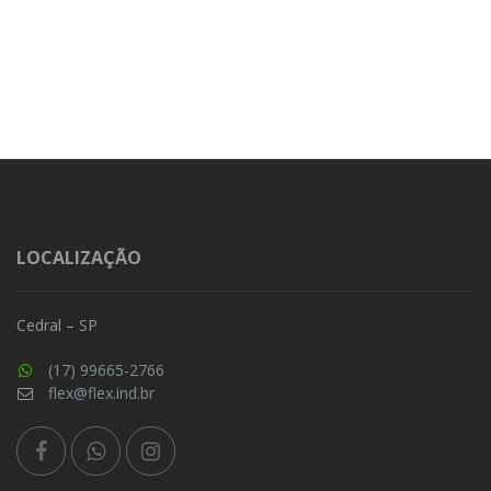
LOCALIZAÇÃO
Cedral – SP
(17) 99665-2766
flex@flex.ind.br