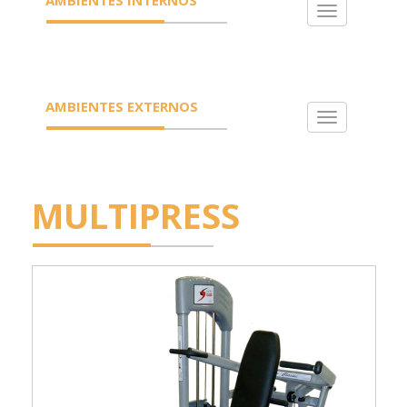
Toggle
navigation
AMBIENTES EXTERNOS
Toggle
navigation
MULTIPRESS