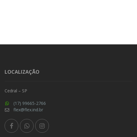
LOCALIZAÇÃO
Cedral – SP
(17) 99665-2766
flex@flex.ind.br