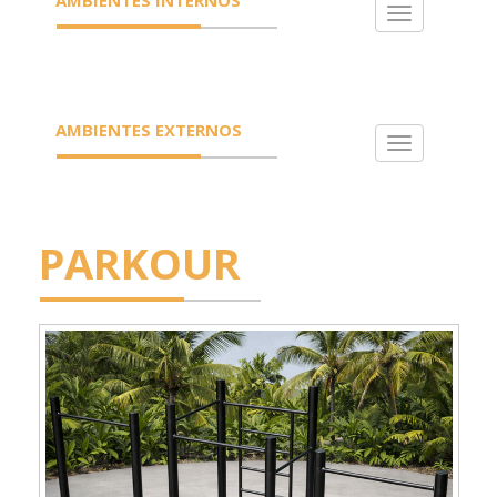
Toggle
navigation
AMBIENTES EXTERNOS
Toggle
navigation
PARKOUR