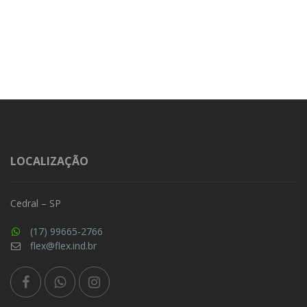
LOCALIZAÇÃO
Cedral – SP
(17) 99665-2766
flex@flex.ind.br