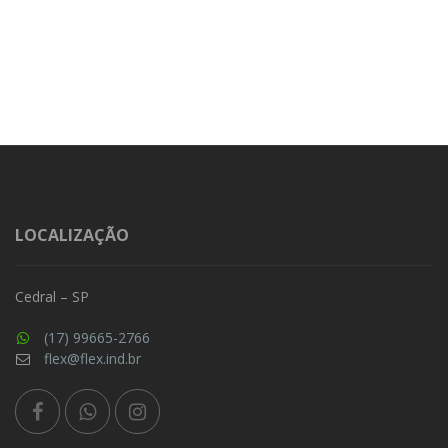
LOCALIZAÇÃO
Cedral – SP
(17) 99665-2766
flex@flex.ind.br