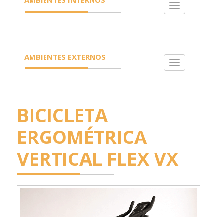
Toggle
navigation
AMBIENTES EXTERNOS
Toggle
navigation
BICICLETA
ERGOMÉTRICA
VERTICAL FLEX VX