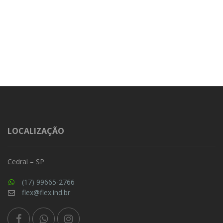
LOCALIZAÇÃO
Cedral – SP
(17) 99665-2766
flex@flex.ind.br