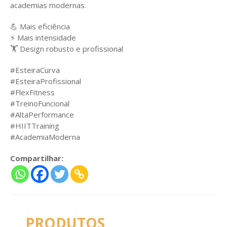
academias modernas.
💪 Mais eficiência
⚡ Mais intensidade
🏋️ Design robusto e profissional
#EsteiraCurva
#EsteiraProfissional
#FlexFitness
#TreinoFuncional
#AltaPerformance
#HIITTraining
#AcademiaModerna
Compartilhar:
PRODUTOS