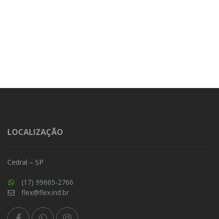
LOCALIZAÇÃO
Cedral – SP
(17) 99665-2766
flex@flex.ind.br