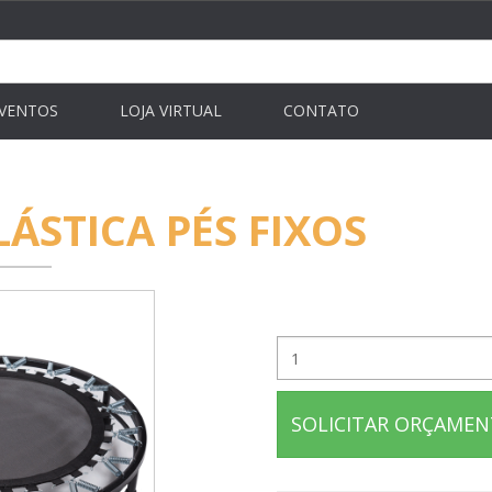
VENTOS
LOJA VIRTUAL
CONTATO
ÁSTICA PÉS FIXOS
mini trampolim / mini cama e
SOLICITAR ORÇAME