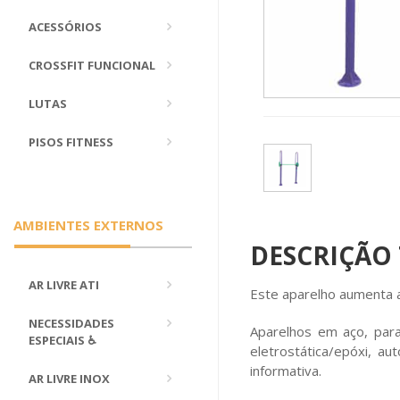
ACESSÓRIOS
CROSSFIT FUNCIONAL
LUTAS
PISOS FITNESS
AMBIENTES EXTERNOS
DESCRIÇÃO
AR LIVRE ATI
Este aparelho aumenta a
NECESSIDADES
Aparelhos em aço, par
ESPECIAIS ♿
eletrostática/epóxi, au
informativa.
AR LIVRE INOX