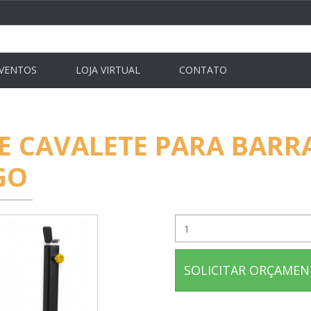
VENTOS
LOJA VIRTUAL
CONTATO
E CAVALETE PARA BARR
GO
SOLICITAR ORÇAME