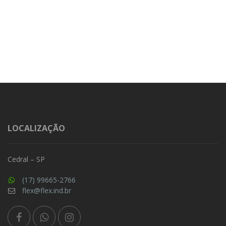
LOCALIZAÇÃO
Cedral – SP
(17) 99665-2766
flex@flex.ind.br