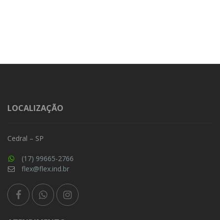
LOCALIZAÇÃO
Cedral – SP
(17) 99665-2766
flex@flex.ind.br