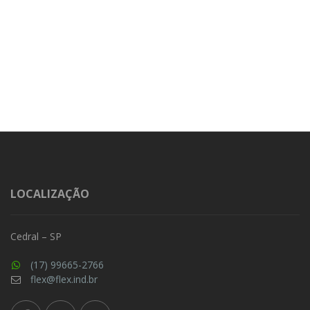
LOCALIZAÇÃO
Cedral – SP
(17) 99665-2766
flex@flex.ind.br