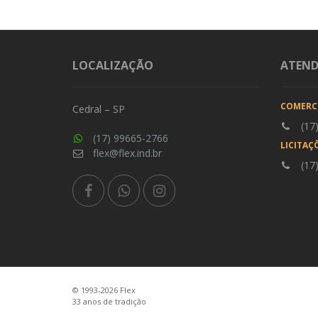
LOCALIZAÇÃO
ATEN
COMERC
Cedral – SP
(17
(17) 99665-2766
LICITAÇ
flex@flex.ind.br
(17
© 1993-2026 Flex
33 anos de tradição