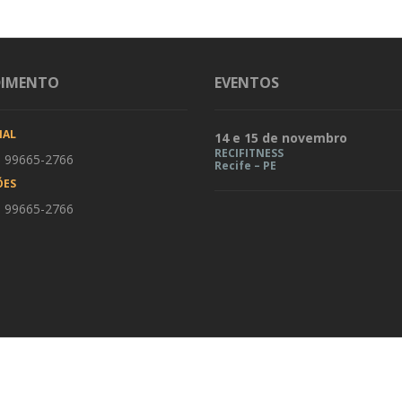
DIMENTO
EVENTOS
IAL
14 e 15 de novembro
RECIFITNESS
) 99665-2766
Recife – PE
ÕES
) 99665-2766