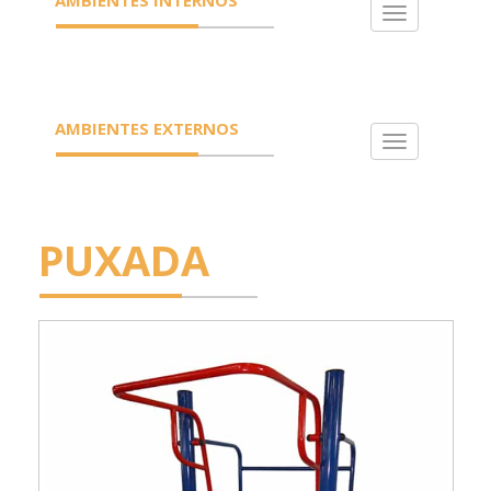
Toggle
navigation
AMBIENTES EXTERNOS
Toggle
navigation
PUXADA