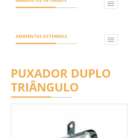
Toggle
navigation
AMBIENTES EXTERNOS
Toggle
navigation
PUXADOR DUPLO
TRIÂNGULO